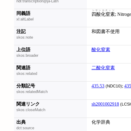
ndl:transcription@ja-Latn
シサンカチッソ
同義語
四酸化窒素
; Nitrog
xl:altLabel
注記
和図書不使用
skos:note
上位語
酸化窒素
skos:broader
関連語
二酸化窒素
skos:related
分類記号
435.53
;
435
(NDC10)
skos:relatedMatch
関連リンク
sh2001002918
(LCS
skos:closeMatch
出典
化学辞典
dct:source