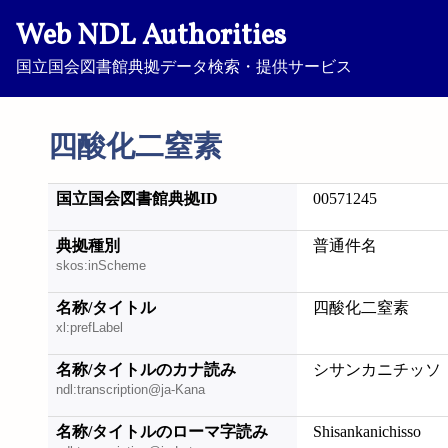
Web NDL Authorities
国立国会図書館典拠データ検索・提供サービス
四酸化二窒素
国立国会図書館典拠ID
00571245
典拠種別
普通件名
skos:inScheme
名称/タイトル
四酸化二窒素
xl:prefLabel
名称/タイトルのカナ読み
シサンカニチッソ
ndl:transcription@ja-Kana
名称/タイトルのローマ字読み
Shisankanichisso