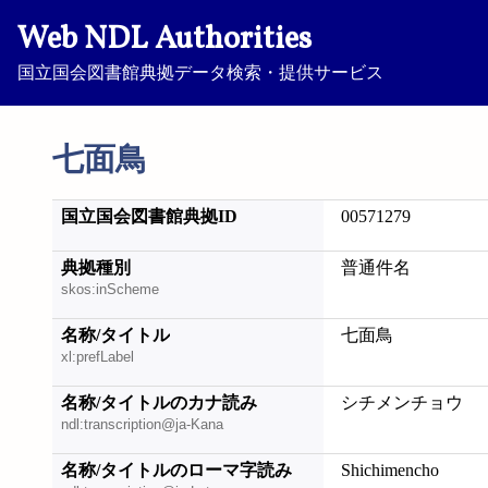
Web NDL Authorities
国立国会図書館典拠データ検索・提供サービス
七面鳥
国立国会図書館典拠ID
00571279
典拠種別
普通件名
skos:inScheme
名称/タイトル
七面鳥
xl:prefLabel
名称/タイトルのカナ読み
シチメンチョウ
ndl:transcription@ja-Kana
名称/タイトルのローマ字読み
Shichimencho