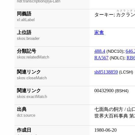
ndl:transcription@ja-Latn
カクランチ
同義語
ターキー;
カクラ
xl:altLabel
上位語
家禽
skos:broader
分類記号
488.4
;
646.
(NDC10)
skos:relatedMatch
RA567
;
RB6
(NDLC)
関連リンク
sh85138859
(LCSH)
skos:closeMatch
関連リンク
00432900
(BSH4)
skos:exactMatch
出典
七面鳥の飼方 / 山
dct:source
世界大百科事典 第
作成日
1980-06-20