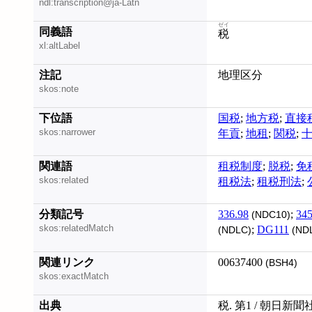
ndl:transcription@ja-Latn
ゼイ
同義語
税
xl:altLabel
注記
地理区分
skos:note
下位語
国税
;
地方税
;
直接
skos:narrower
年貢
;
地租
;
関税
;
関連語
租税制度
;
脱税
;
免
skos:related
租税法
;
租税刑法
;
分類記号
336.98
;
34
(NDC10)
skos:relatedMatch
;
DG111
(NDLC)
(ND
関連リンク
00637400
(BSH4)
skos:exactMatch
出典
税. 第1 / 朝日新