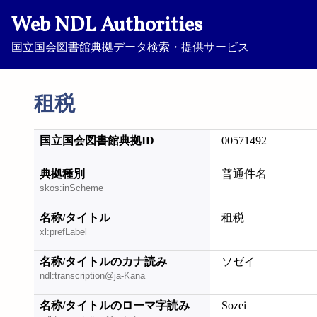
Web NDL Authorities
国立国会図書館典拠データ検索・提供サービス
租税
国立国会図書館典拠ID
00571492
典拠種別
普通件名
skos:inScheme
名称/タイトル
租税
xl:prefLabel
名称/タイトルのカナ読み
ソゼイ
ndl:transcription@ja-Kana
名称/タイトルのローマ字読み
Sozei