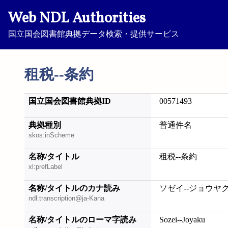
Web NDL Authorities
国立国会図書館典拠データ検索・提供サービス
租税--条約
国立国会図書館典拠ID
00571493
典拠種別
普通件名
skos:inScheme
名称/タイトル
租税--条約
xl:prefLabel
名称/タイトルのカナ読み
ソゼイ--ジョウヤ
ndl:transcription@ja-Kana
名称/タイトルのローマ字読み
Sozei--Joyaku