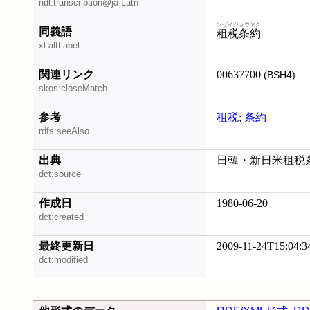
ndl:transcription@ja-Latn
ソゼイジョウヤク
同義語
租税条約
xl:altLabel
関連リンク
00637700
(BSH4)
skos:closeMatch
参考
租税
;
条約
rdfs:seeAlso
出典
日韓・新日米租税条
dct:source
作成日
1980-06-20
dct:created
最終更新日
2009-11-24T15:04:3
dct:modified