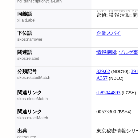
ndl:transcription@ja-Latn
ミッテイ
チョウホウカツドウ
カン
同義語
密偵
;
諜報活動
;
xl:altLabel
下位語
企業スパイ
skos:narrower
関連語
情報機関
;
ゾルゲ
skos:related
分類記号
329.62
;
391
(NDC10)
skos:relatedMatch
A357
(NDLC)
関連リンク
sh85044893
(LCSH)
skos:closeMatch
関連リンク
00573300
(BSH4)
skos:exactMatch
出典
東京秘密情報シリーズ
dct:source