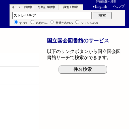
詳細情報へ移動
▸
English
ヘルプ
キーワード検索
分類記号検索
識別子検索
キーワード検索
検索
すべて
名称のみ
普通件名のみ
ジャンルのみ
国立国会図書館のサービス
以下のリンクボタンから国立国会図
書館サーチで検索ができます。
件名検索