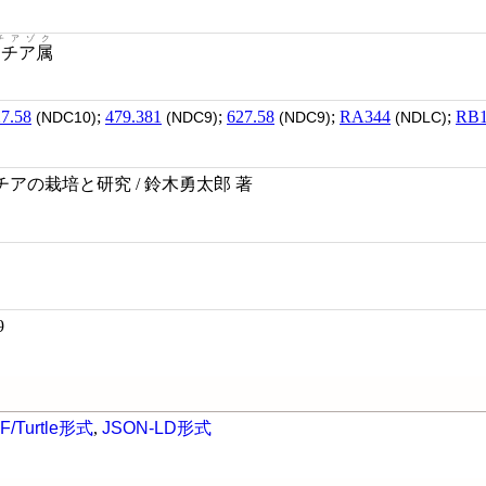
チアゾク
リチア属
7.58
;
479.381
;
627.58
;
RA344
;
RB1
(NDC10)
(NDC9)
(NDC9)
(NDLC)
アの栽培と研究 / 鈴木勇太郎 著
9
F/Turtle形式
,
JSON-LD形式