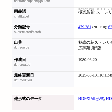
ndl:transcription@ja-Latn
ゴクラクチョウカ
ストレリ
同義語
極楽鳥花
;
ストレ
xl:altLabel
分類記号
479.381
;
62
(NDC10)
skos:relatedMatch
出典
魅惑の花ストレリチ
dct:source
広辞苑 第5版
作成日
1980-06-20
dct:created
最終更新日
2025-08-13T16:11:4
dct:modified
他形式のデータ
RDF/XML形式
,
RD