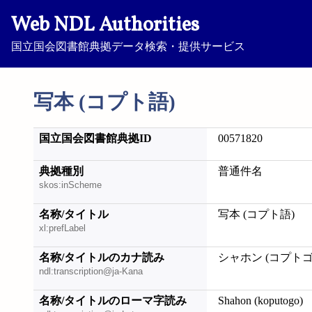
Web NDL Authorities
国立国会図書館典拠データ検索・提供サービス
写本 (コプト語)
国立国会図書館典拠ID
00571820
典拠種別
普通件名
skos:inScheme
名称/タイトル
写本 (コプト語)
xl:prefLabel
名称/タイトルのカナ読み
シャホン (コプトゴ
ndl:transcription@ja-Kana
名称/タイトルのローマ字読み
Shahon (koputogo)