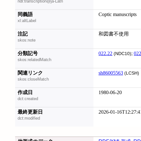
ndl:transcription@ja-Latn
同義語
Coptic manuscripts
xl:altLabel
注記
和図書不使用
skos:note
分類記号
022.22
;
022
(NDC10)
skos:relatedMatch
関連リンク
sh86005563
(LCSH)
skos:closeMatch
作成日
1980-06-20
dct:created
最終更新日
2026-01-16T12:27:4
dct:modified