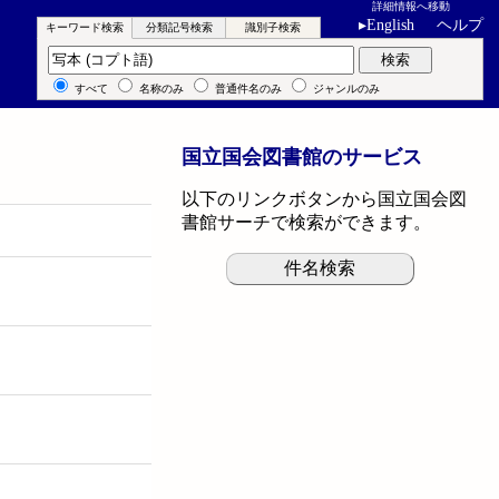
詳細情報へ移動
▸
English
ヘルプ
キーワード検索
分類記号検索
識別子検索
キーワード検索
検索
すべて
名称のみ
普通件名のみ
ジャンルのみ
国立国会図書館のサービス
以下のリンクボタンから国立国会図
書館サーチで検索ができます。
件名検索