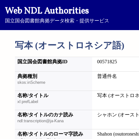
Web NDL Authorities
国立国会図書館典拠データ検索・提供サービス
写本 (オーストロネシア語)
国立国会図書館典拠ID
00571825
典拠種別
普通件名
skos:inScheme
名称/タイトル
写本 (オーストロ
xl:prefLabel
名称/タイトルのカナ読み
シャホン (オース
ndl:transcription@ja-Kana
名称/タイトルのローマ字読み
Shahon (osutoronesh