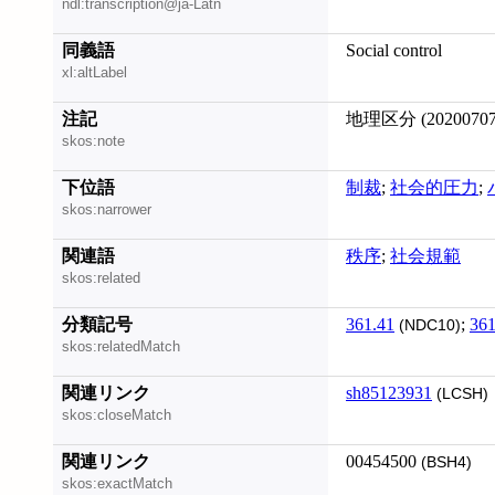
ndl:transcription@ja-Latn
同義語
Social control
xl:altLabel
注記
地理区分 (20200707
skos:note
下位語
制裁
;
社会的圧力
;
skos:narrower
関連語
秩序
;
社会規範
skos:related
分類記号
361.41
;
361
(NDC10)
skos:relatedMatch
関連リンク
sh85123931
(LCSH)
skos:closeMatch
関連リンク
00454500
(BSH4)
skos:exactMatch