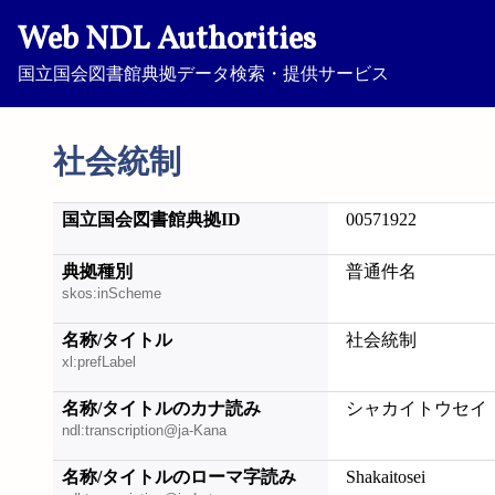
Web NDL Authorities
国立国会図書館典拠データ検索・提供サービス
社会統制
国立国会図書館典拠ID
00571922
典拠種別
普通件名
skos:inScheme
名称/タイトル
社会統制
xl:prefLabel
名称/タイトルのカナ読み
シャカイトウセイ
ndl:transcription@ja-Kana
名称/タイトルのローマ字読み
Shakaitosei