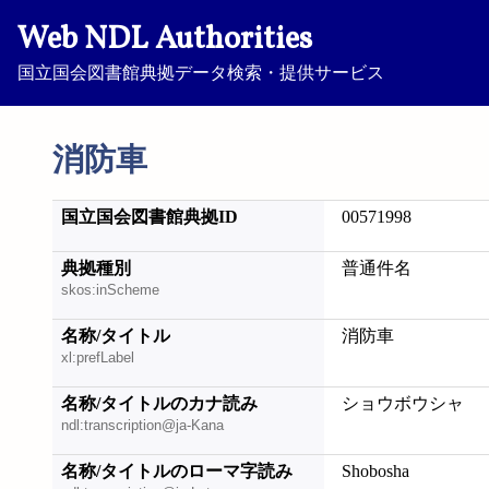
Web NDL Authorities
国立国会図書館典拠データ検索・提供サービス
消防車
国立国会図書館典拠ID
00571998
典拠種別
普通件名
skos:inScheme
名称/タイトル
消防車
xl:prefLabel
名称/タイトルのカナ読み
ショウボウシャ
ndl:transcription@ja-Kana
名称/タイトルのローマ字読み
Shobosha