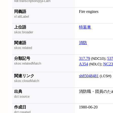
ndl:transcription@ja-Latn
同義語
Fire engines
xl:altLabel
上位語
特装車
skos:broader
関連語
消防
skos:related
分類記号
317.79
;
537
(NDC10)
skos:relatedMatch
A354
;
NC23
(NDLC)
関連リンク
sh85048481
(LCSH)
skos:closeMatch
出典
消防職・団員のため
dct:source
作成日
1980-06-20
dct:created