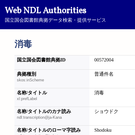
Web NDL Authorities
国立国会図書館典拠データ検索・提供サービス
消毒
国立国会図書館典拠ID
00572004
典拠種別
普通件名
skos:inScheme
名称/タイトル
消毒
xl:prefLabel
名称/タイトルのカナ読み
ショウドク
ndl:transcription@ja-Kana
名称/タイトルのローマ字読み
Shodoku