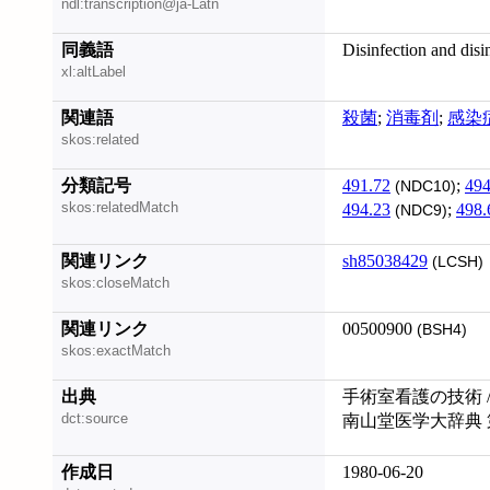
ndl:transcription@ja-Latn
同義語
Disinfection and disi
xl:altLabel
関連語
殺菌
;
消毒剤
;
感染
skos:related
分類記号
491.72
;
494
(NDC10)
skos:relatedMatch
494.23
;
498.
(NDC9)
関連リンク
sh85038429
(LCSH)
skos:closeMatch
関連リンク
00500900
(BSH4)
skos:exactMatch
出典
手術室看護の技術 /
dct:source
南山堂医学大辞典 
作成日
1980-06-20