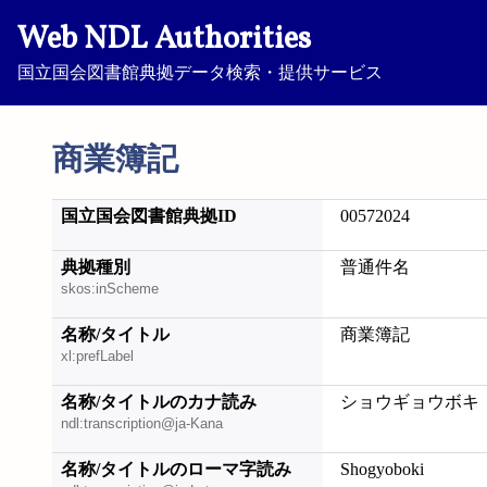
Web NDL Authorities
国立国会図書館典拠データ検索・提供サービス
商業簿記
国立国会図書館典拠ID
00572024
典拠種別
普通件名
skos:inScheme
名称/タイトル
商業簿記
xl:prefLabel
名称/タイトルのカナ読み
ショウギョウボキ
ndl:transcription@ja-Kana
名称/タイトルのローマ字読み
Shogyoboki