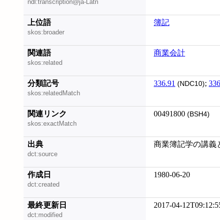
ndl:transcription@ja-Latn
上位語
簿記
skos:broader
関連語
商業会計
skos:related
分類記号
336.91
;
336
(NDC10)
skos:relatedMatch
関連リンク
00491800
(BSH4)
skos:exactMatch
出典
商業簿記学の講義と
dct:source
作成日
1980-06-20
dct:created
最終更新日
2017-04-12T09:12:5
dct:modified