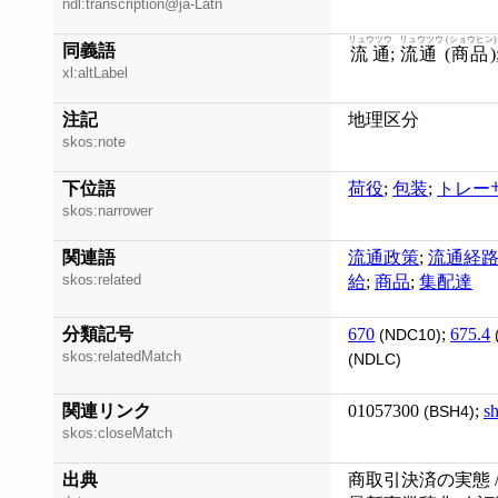
ndl:transcription@ja-Latn
リュウツウ
リュウツウ (ショウヒン)
同義語
流通
;
流通 (商品)
xl:altLabel
注記
地理区分
skos:note
下位語
荷役
;
包装
;
トレー
skos:narrower
関連語
流通政策
;
流通経
skos:related
給
;
商品
;
集配達
分類記号
670
;
675.4
(NDC10)
skos:relatedMatch
(NDLC)
関連リンク
01057300
;
s
(BSH4)
skos:closeMatch
出典
商取引決済の実態 /