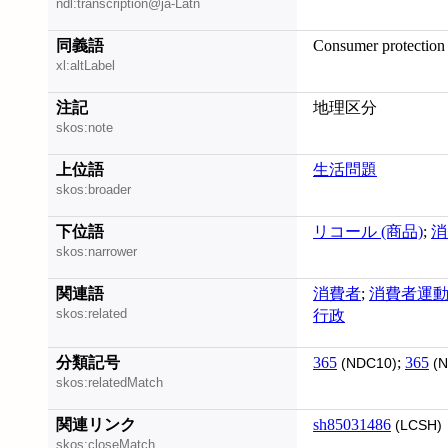
ndl:transcription@ja-Latn
同義語
Consumer protection
xl:altLabel
注記
地理区分
skos:note
上位語
生活問題
skos:broader
下位語
リコール (商品)
;
消
skos:narrower
関連語
消費者
;
消費者運
skos:related
行政
分類記号
365
;
365
(NDC10)
(N
skos:relatedMatch
関連リンク
sh85031486
(LCSH)
skos:closeMatch