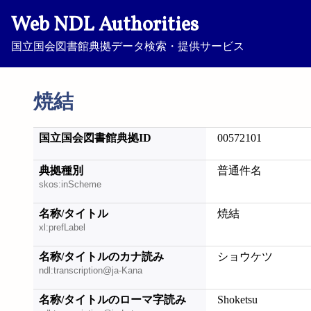
Web NDL Authorities
国立国会図書館典拠データ検索・提供サービス
焼結
国立国会図書館典拠ID
00572101
典拠種別
普通件名
skos:inScheme
名称/タイトル
焼結
xl:prefLabel
名称/タイトルのカナ読み
ショウケツ
ndl:transcription@ja-Kana
名称/タイトルのローマ字読み
Shoketsu