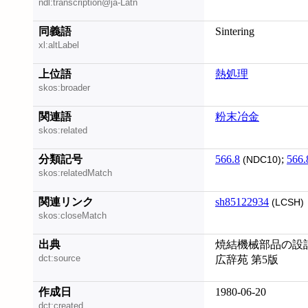
ndl:transcription@ja-Latn
同義語
Sintering
xl:altLabel
上位語
熱処理
skos:broader
関連語
粉末冶金
skos:related
分類記号
566.8
;
566.
(NDC10)
skos:relatedMatch
関連リンク
sh85122934
(LCSH)
skos:closeMatch
出典
焼結機械部品の設計
dct:source
広辞苑 第5版
作成日
1980-06-20
dct:created