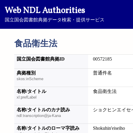
Web NDL Authorities
国立国会図書館典拠データ検索・提供サービス
食品衛生法
国立国会図書館典拠ID
00572185
典拠種別
普通件名
skos:inScheme
名称/タイトル
食品衛生法
xl:prefLabel
名称/タイトルのカナ読み
ショクヒンエイセ
ndl:transcription@ja-Kana
名称/タイトルのローマ字読み
Shokuhin'eiseiho