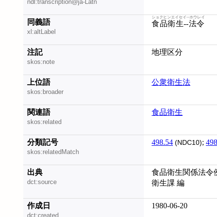
ndl:transcription@ja-Latn
ショクヒンエイセイ--ホウレイ
同義語
食品衛生--法令
xl:altLabel
注記
地理区分
skos:note
上位語
公衆衛生法
skos:broader
関連語
食品衛生
skos:related
分類記号
498.54
;
498
(NDC10)
skos:relatedMatch
出典
食品衛生関係法令例
dct:source
衛生課 編
作成日
1980-06-20
dct:created