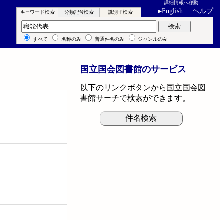
詳細情報へ移動
▸
English
ヘルプ
キーワード検索
分類記号検索
識別子検索
キーワード検索
検索
すべて
名称のみ
普通件名のみ
ジャンルのみ
国立国会図書館のサービス
以下のリンクボタンから国立国会図
書館サーチで検索ができます。
件名検索