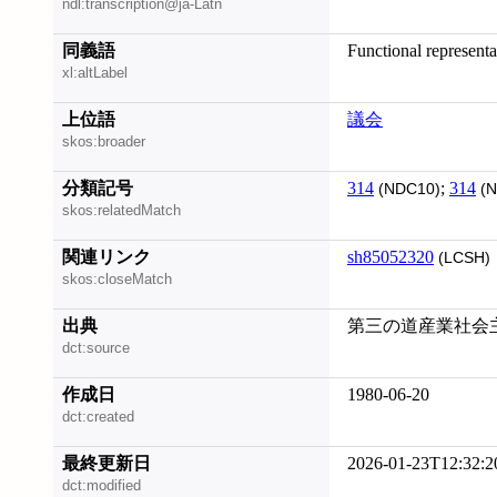
ndl:transcription@ja-Latn
同義語
Functional representa
xl:altLabel
上位語
議会
skos:broader
分類記号
314
;
314
(NDC10)
(N
skos:relatedMatch
関連リンク
sh85052320
(LCSH)
skos:closeMatch
出典
第三の道産業社会主
dct:source
作成日
1980-06-20
dct:created
最終更新日
2026-01-23T12:32:2
dct:modified