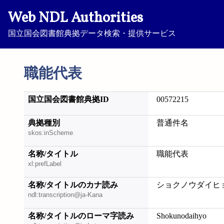
Web NDL Authorities
国立国会図書館典拠データ検索・提供サービス
職能代表
国立国会図書館典拠ID
00572215
典拠種別
普通件名
skos:inScheme
名称/タイトル
職能代表
xl:prefLabel
名称/タイトルのカナ読み
ショクノウダイヒ
ndl:transcription@ja-Kana
名称/タイトルのローマ字読み
Shokunodaihyo