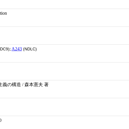
tion
;
A243
DC9)
(NDLC)
義の構造 / 森本憲夫 著
0