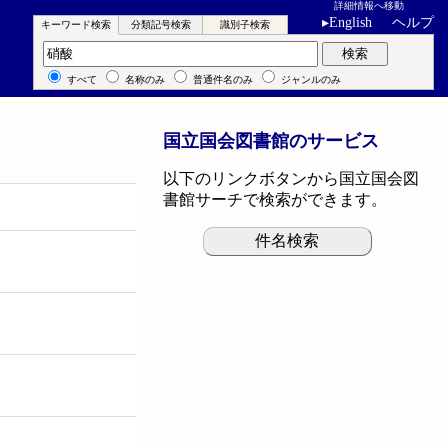
詳細情報へ移動
▸
English
ヘルプ
キーワード検索
分類記号検索
識別子検索
キーワード検索
検索
すべて
名称のみ
普通件名のみ
ジャンルのみ
国立国会図書館のサービス
以下のリンクボタンから国立国会図
書館サーチで検索ができます。
件名検索