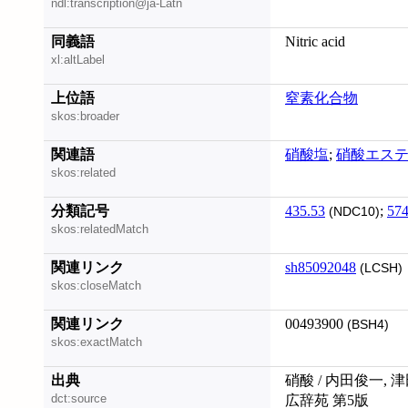
ndl:transcription@ja-Latn
同義語
Nitric acid
xl:altLabel
上位語
窒素化合物
skos:broader
関連語
硝酸塩
;
硝酸エス
skos:related
分類記号
435.53
;
574
(NDC10)
skos:relatedMatch
関連リンク
sh85092048
(LCSH)
skos:closeMatch
関連リンク
00493900
(BSH4)
skos:exactMatch
出典
硝酸 / 内田俊一, 
dct:source
広辞苑 第5版