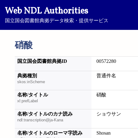
Web NDL Authorities
国立国会図書館典拠データ検索・提供サービス
硝酸
国立国会図書館典拠ID
00572280
典拠種別
普通件名
skos:inScheme
名称/タイトル
硝酸
xl:prefLabel
名称/タイトルのカナ読み
ショウサン
ndl:transcription@ja-Kana
名称/タイトルのローマ字読み
Shosan