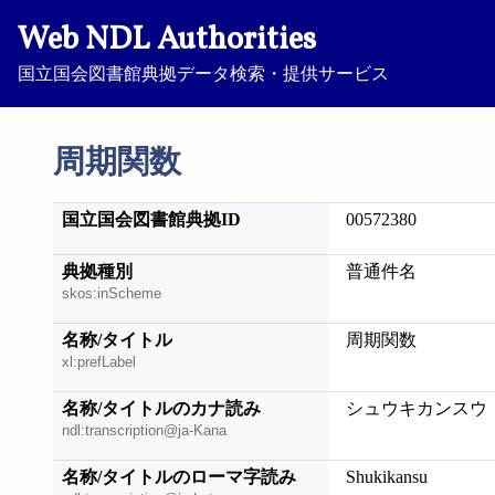
Web NDL Authorities
国立国会図書館典拠データ検索・提供サービス
周期関数
国立国会図書館典拠ID
00572380
典拠種別
普通件名
skos:inScheme
名称/タイトル
周期関数
xl:prefLabel
名称/タイトルのカナ読み
シュウキカンスウ
ndl:transcription@ja-Kana
名称/タイトルのローマ字読み
Shukikansu