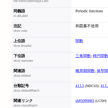
ndl:transcription@ja-Latn
同義語
Periodic functions
xl:altLabel
注記
和図書不使用
skos:note
上位語
関数
skos:broader
下位語
三角関数
;
楕円関
skos:narrower
関連語
概周期関数
;
保型
skos:related
分類記号
413.5
;
413.
(NDC10)
skos:relatedMatch
関連リンク
sh85099883
(LCSH)
skos:closeMatch