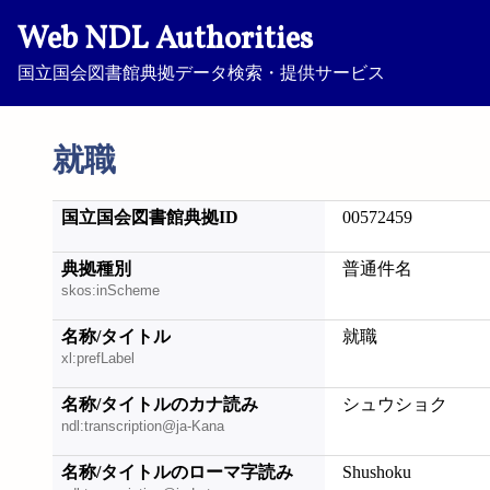
Web NDL Authorities
国立国会図書館典拠データ検索・提供サービス
就職
国立国会図書館典拠ID
00572459
典拠種別
普通件名
skos:inScheme
名称/タイトル
就職
xl:prefLabel
名称/タイトルのカナ読み
シュウショク
ndl:transcription@ja-Kana
名称/タイトルのローマ字読み
Shushoku