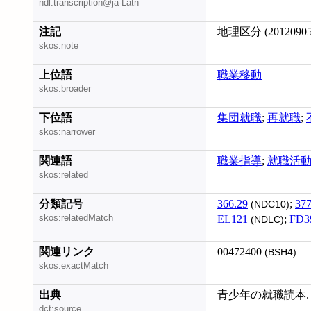
ndl:transcription@ja-Latn
注記
地理区分 (20120905
skos:note
上位語
職業移動
skos:broader
下位語
集団就職
;
再就職
;
skos:narrower
関連語
職業指導
;
就職活
skos:related
分類記号
366.29
;
377
(NDC10)
skos:relatedMatch
EL121
;
FD3
(NDLC)
関連リンク
00472400
(BSH4)
skos:exactMatch
出典
青少年の就職読本. 第
dct:source