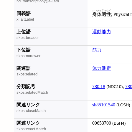
ndl:transcription@ja-Latn
シンタイテキセイ
同義語
身体適性
; Physical 
xl:altLabel
上位語
運動能力
skos:broader
下位語
筋力
skos:narrower
関連語
体力測定
skos:related
分類記号
780.18
;
780
(NDC10)
skos:relatedMatch
関連リンク
sh85101540
(LCSH)
skos:closeMatch
関連リンク
00653700
(BSH4)
skos:exactMatch