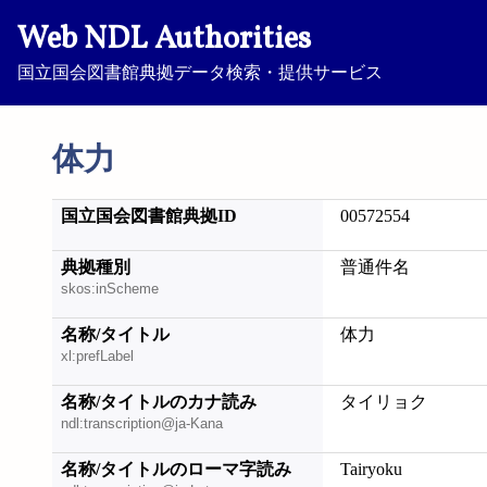
Web NDL Authorities
国立国会図書館典拠データ検索・提供サービス
体力
国立国会図書館典拠ID
00572554
典拠種別
普通件名
skos:inScheme
名称/タイトル
体力
xl:prefLabel
名称/タイトルのカナ読み
タイリョク
ndl:transcription@ja-Kana
名称/タイトルのローマ字読み
Tairyoku