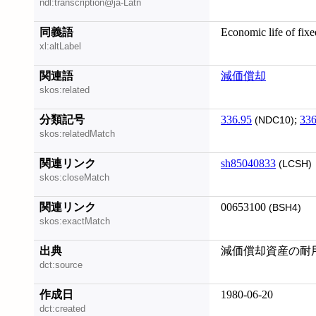
ndl:transcription@ja-Latn
同義語
Economic life of fixe
xl:altLabel
関連語
減価償却
skos:related
分類記号
336.95
;
336
(NDC10)
skos:relatedMatch
関連リンク
sh85040833
(LCSH)
skos:closeMatch
関連リンク
00653100
(BSH4)
skos:exactMatch
出典
減価償却資産の耐用年
dct:source
作成日
1980-06-20
dct:created