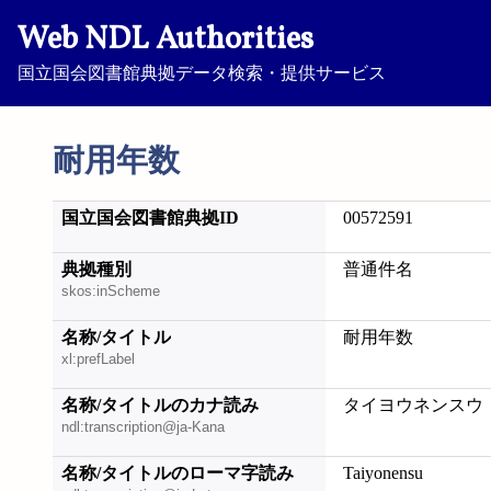
Web NDL Authorities
国立国会図書館典拠データ検索・提供サービス
耐用年数
国立国会図書館典拠ID
00572591
典拠種別
普通件名
skos:inScheme
名称/タイトル
耐用年数
xl:prefLabel
名称/タイトルのカナ読み
タイヨウネンスウ
ndl:transcription@ja-Kana
名称/タイトルのローマ字読み
Taiyonensu