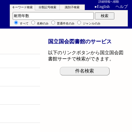
詳細情報へ移動
▸
English
ヘルプ
キーワード検索
分類記号検索
識別子検索
キーワード検索
検索
すべて
名称のみ
普通件名のみ
ジャンルのみ
国立国会図書館のサービス
以下のリンクボタンから国立国会図
書館サーチで検索ができます。
件名検索