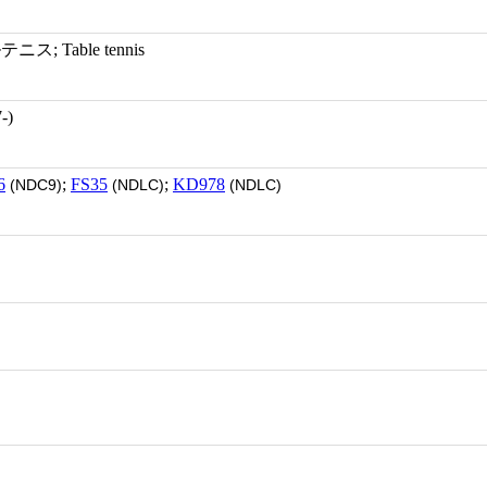
; Table tennis
-)
6
;
FS35
;
KD978
(NDC9)
(NDLC)
(NDLC)