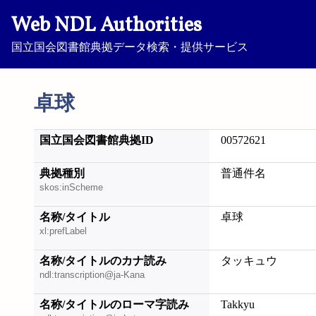
Web NDL Authorities
国立国会図書館典拠データ検索・提供サービス
卓球
国立国会図書館典拠ID
00572621
典拠種別
普通件名
skos:inScheme
名称/タイトル
卓球
xl:prefLabel
名称/タイトルのカナ読み
タッキュウ
ndl:transcription@ja-Kana
名称/タイトルのローマ字読み
Takkyu