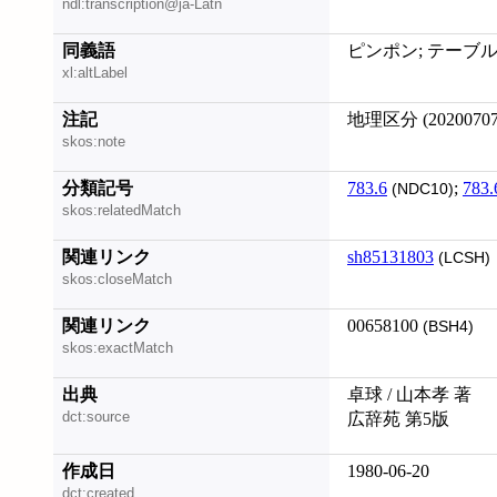
ndl:transcription@ja-Latn
同義語
ピンポン; テーブルテニス
xl:altLabel
注記
地理区分 (20200707
skos:note
分類記号
783.6
;
783.
(NDC10)
skos:relatedMatch
関連リンク
sh85131803
(LCSH)
skos:closeMatch
関連リンク
00658100
(BSH4)
skos:exactMatch
出典
卓球 / 山本孝 著
dct:source
広辞苑 第5版
作成日
1980-06-20
dct:created