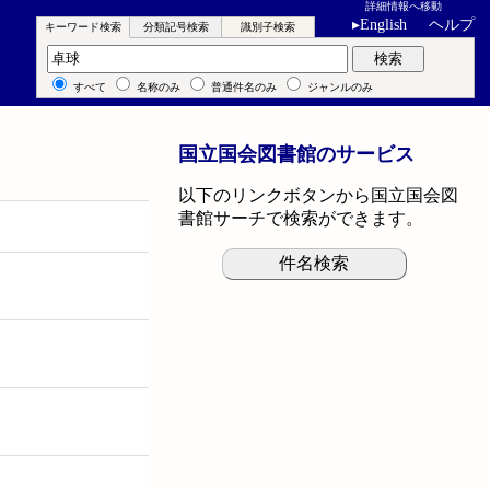
詳細情報へ移動
▸
English
ヘルプ
キーワード検索
分類記号検索
識別子検索
キーワード検索
検索
すべて
名称のみ
普通件名のみ
ジャンルのみ
国立国会図書館のサービス
以下のリンクボタンから国立国会図
書館サーチで検索ができます。
件名検索