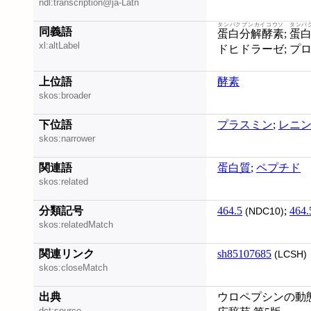
ndl:transcription@ja-Latn
タンパクブンカイコウソ
タンパ
同義語
蛋白分解酵素
;
蛋
xl:altLabel
上位語
酵素
skos:broader
下位語
プラスミン
;
レニ
skos:narrower
関連語
蛋白質
;
ペプチド
skos:related
分類記号
464.5
;
464.
(NDC10)
skos:relatedMatch
関連リンク
sh85107685
(LCSH)
skos:closeMatch
出典
ウロペプシンの動態 
dct:source