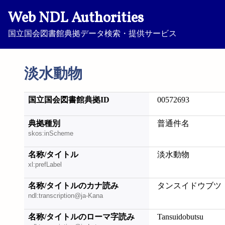
Web NDL Authorities
国立国会図書館典拠データ検索・提供サービス
淡水動物
国立国会図書館典拠ID
00572693
典拠種別
普通件名
skos:inScheme
名称/タイトル
淡水動物
xl:prefLabel
名称/タイトルのカナ読み
タンスイドウブツ
ndl:transcription@ja-Kana
名称/タイトルのローマ字読み
Tansuidobutsu