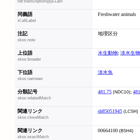
ndl:transcription@ja-Latn
同義語
Freshwater animals
xl:altLabel
注記
地理区分
skos:note
上位語
水生動物
;
淡水生
skos:broader
下位語
淡水魚
skos:narrower
分類記号
481.75
;
481
(NDC10)
skos:relatedMatch
関連リンク
sh85051945
(LCSH)
skos:closeMatch
関連リンク
00664100
(BSH4)
skos:exactMatch