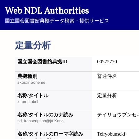
Web NDL Authorities
国立国会図書館典拠データ検索・提供サービス
定量分析
国立国会図書館典拠ID
00572770
典拠種別
普通件名
skos:inScheme
名称/タイトル
定量分析
xl:prefLabel
名称/タイトルのカナ読み
テイリョウブンセ
ndl:transcription@ja-Kana
名称/タイトルのローマ字読み
Teiryobunseki