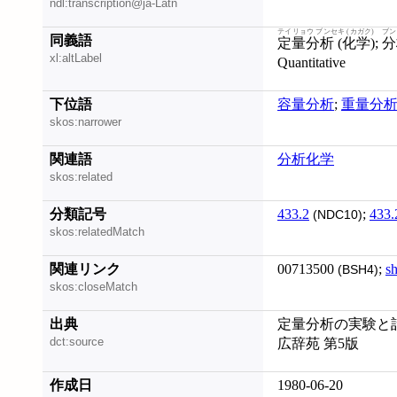
ndl:transcription@ja-Latn
テイリョウ ブンセキ (カガク)
ブン
同義語
定量分析 (化学)
;
分
xl:altLabel
Quantitative
下位語
容量分析
;
重量分
skos:narrower
関連語
分析化学
skos:related
分類記号
433.2
;
433.
(NDC10)
skos:relatedMatch
関連リンク
00713500
;
s
(BSH4)
skos:closeMatch
出典
定量分析の実験と計算
dct:source
広辞苑 第5版
作成日
1980-06-20