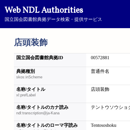
Web NDL Authorities
国立国会図書館典拠データ検索・提供サービス
店頭装飾
国立国会図書館典拠ID
00572881
典拠種別
普通件名
skos:inScheme
名称/タイトル
店頭装飾
xl:prefLabel
名称/タイトルのカナ読み
テントウソウショ
ndl:transcription@ja-Kana
名称/タイトルのローマ字読み
Tentososhoku