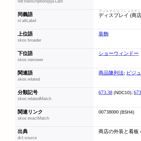
ndl:transcription@ja-Latn
ディスプレイ (ショウテン
同義語
ディスプレイ (商店
xl:altLabel
上位語
装飾
skos:broader
下位語
ショーウィンドー
skos:narrower
関連語
商品陳列法
;
ビジ
skos:related
分類記号
673.38
;
673
(NDC10)
skos:relatedMatch
関連リンク
00738000
(BSH4)
skos:exactMatch
出典
商店の外装と看板 /
dct:source