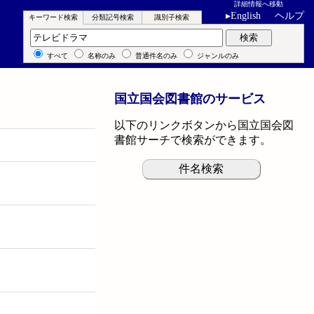
詳細情報へ移動
▸
English
ヘルプ
キーワード検索
分類記号検索
識別子検索
キーワード検索
検索
すべて
名称のみ
普通件名のみ
ジャンルのみ
国立国会図書館のサービス
以下のリンクボタンから国立国会図
書館サーチで検索ができます。
件名検索