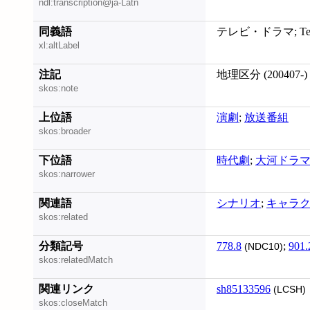
ndl:transcription@ja-Latn
同義語
テレビ・ドラマ; Televi
xl:altLabel
注記
地理区分 (200407-)
skos:note
上位語
演劇
;
放送番組
skos:broader
下位語
時代劇
;
大河ドラ
skos:narrower
関連語
シナリオ
;
キャラ
skos:related
分類記号
778.8
;
901.
(NDC10)
skos:relatedMatch
関連リンク
sh85133596
(LCSH)
skos:closeMatch