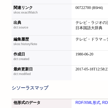
関連リンク
00722700
(BSH4)
skos:exactMatch
出典
テレビ・ラジオの演
dct:source
日本国語大辞典
編集履歴
テレビ・ドラマ→テレビ
skos:historyNote
作成日
1980-06-20
dct:created
最終更新日
2017-05-18T12:58:2
dct:modified
シソーラスマップ
他形式のデータ
RDF/XML形式
,
RD