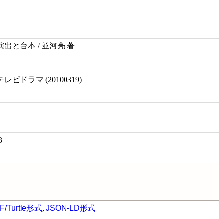
出と台本 / 並河亮 著
ドラマ (20100319)
3
F/Turtle形式
,
JSON-LD形式