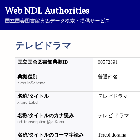
Web NDL Authorities
国立国会図書館典拠データ検索・提供サービス
テレビドラマ
国立国会図書館典拠ID
00572891
典拠種別
普通件名
skos:inScheme
名称/タイトル
テレビドラマ
xl:prefLabel
名称/タイトルのカナ読み
テレビ ドラマ
ndl:transcription@ja-Kana
名称/タイトルのローマ字読み
Terebi dorama