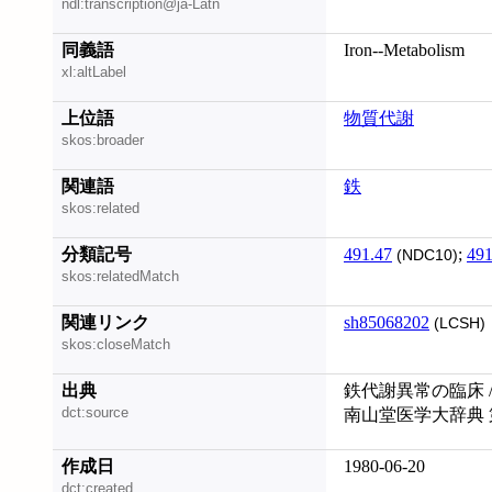
ndl:transcription@ja-Latn
同義語
Iron--Metabolism
xl:altLabel
上位語
物質代謝
skos:broader
関連語
鉄
skos:related
分類記号
491.47
;
491
(NDC10)
skos:relatedMatch
関連リンク
sh85068202
(LCSH)
skos:closeMatch
出典
鉄代謝異常の臨床 /
dct:source
南山堂医学大辞典 
作成日
1980-06-20
dct:created