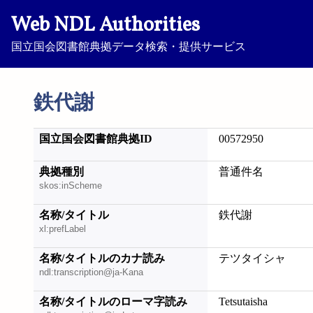
Web NDL Authorities
国立国会図書館典拠データ検索・提供サービス
鉄代謝
国立国会図書館典拠ID
00572950
典拠種別
普通件名
skos:inScheme
名称/タイトル
鉄代謝
xl:prefLabel
名称/タイトルのカナ読み
テツタイシャ
ndl:transcription@ja-Kana
名称/タイトルのローマ字読み
Tetsutaisha