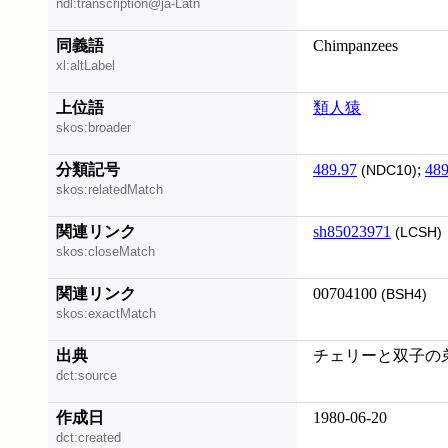
ndl:transcription@ja-Latn
同義語
Chimpanzees
xl:altLabel
上位語
類人猿
skos:broader
分類記号
489.97
;
489
(NDC10)
skos:relatedMatch
関連リンク
sh85023971
(LCSH)
skos:closeMatch
関連リンク
00704100
(BSH4)
skos:exactMatch
出典
チェリーと双子の弟
dct:source
作成日
1980-06-20
dct:created