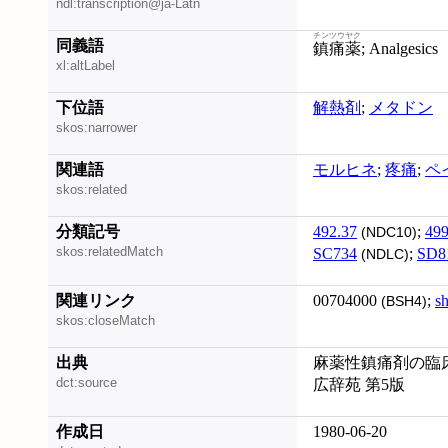
ndl:transcription@ja-Latn
チンツウヤク
同義語
鎮痛薬
; Analgesics
xl:altLabel
下位語
解熱剤
;
メタドン
skos:narrower
関連語
モルヒネ
;
疼痛
;
ペ
skos:related
分類記号
492.37
;
499
(NDC10)
skos:relatedMatch
SC734
;
SD8
(NDLC)
関連リンク
00704000
;
s
(BSH4)
skos:closeMatch
出典
麻薬性鎮痛剤の臨床 
dct:source
広辞苑 第5版
作成日
1980-06-20