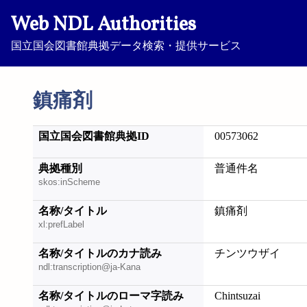
Web NDL Authorities
国立国会図書館典拠データ検索・提供サービス
鎮痛剤
国立国会図書館典拠ID
00573062
典拠種別
普通件名
skos:inScheme
名称/タイトル
鎮痛剤
xl:prefLabel
名称/タイトルのカナ読み
チンツウザイ
ndl:transcription@ja-Kana
名称/タイトルのローマ字読み
Chintsuzai