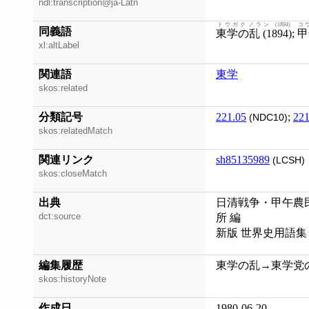
ndl:transcription@ja-Latn
トウガクノラン (1894)
コウ
同義語
東学の乱 (1894)
;
甲
xl:altLabel
関連語
東学
skos:related
分類記号
221.05
;
221
(NDC10)
skos:relatedMatch
関連リンク
sh85135989
(LCSH)
skos:closeMatch
出典
日清戦争・甲午農民
dct:source
所 編
新版 世界史用語集 
編集履歴
東学の乱→東学党の乱 
skos:historyNote
作成日
1980-06-20