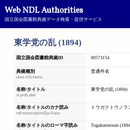
Web NDL Authorities
国立国会図書館典拠データ検索・提供サービス
東学党の乱 (1894)
国立国会図書館典拠ID
00573154
典拠種別
普通件名
skos:inScheme
名称/タイトル
東学党の乱 (1894)
xl:prefLabel
名称/タイトルのカナ読み
トウガクトウノラン (
ndl:transcription@ja-Kana
名称/タイトルのローマ字読み
Togakutonoran (1894