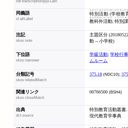
ndl:transcription@ja-Latn
トクベツ カツドウ (ガッコウ キョウイ
同義語
特別活動 (学校教育
キョウカガイカツドウ
トクベツカ
xl:altLabel
教科外活動
;
特別
注記
主題区分 (20180
skos:note
動 -- 小学校)
下位語
学級活動
;
学校行
skos:narrower
ムルーム
分類記号
375.18
;
375
(NDC10)
skos:relatedMatch
関連リンク
00766500
(BSH4)
skos:closeMatch
出典
特別教育活動叢書. 小
dct:source
現代教育学事典