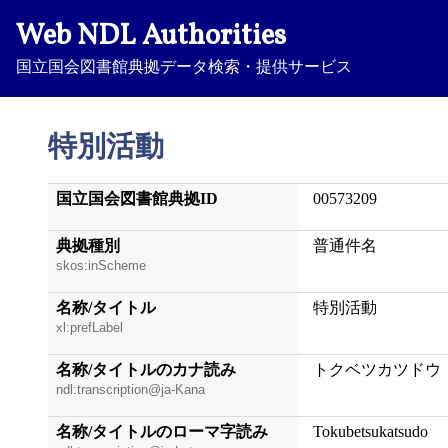
Web NDL Authorities
国立国会図書館典拠データ検索・提供サービス
特別活動
国立国会図書館典拠ID
00573209
典拠種別
普通件名
skos:inScheme
名称/タイトル
特別活動
xl:prefLabel
名称/タイトルのカナ読み
トクベツカツドウ
ndl:transcription@ja-Kana
名称/タイトルのローマ字読み
Tokubetsukatsudo