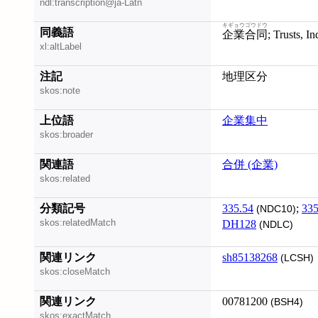
ndl:transcription@ja-Latn
キギョウゴウドウ
同義語
企業合同
; Trusts, In
xl:altLabel
注記
地理区分
skos:note
上位語
企業集中
skos:broader
関連語
合併 (企業)
skos:related
分類記号
335.54
;
335
(NDC10)
skos:relatedMatch
DH128
(NDLC)
関連リンク
sh85138268
(LCSH)
skos:closeMatch
関連リンク
00781200
(BSH4)
skos:exactMatch