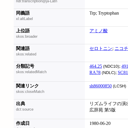
ndl:transcription@ja-Latn
同義語
Trp; Tryptophan
xl:altLabel
上位語
アミノ酸
skos:broader
関連語
セロトニン
;
ニコ
skos:related
分類記号
464.25
;
491
(NDC10)
skos:relatedMatch
RA78
;
SC81
(NDLC)
関連リンク
sh86000850
(LCSH)
skos:closeMatch
出典
リズムライフの演出
dct:source
広辞苑 第5版
作成日
1980-06-20