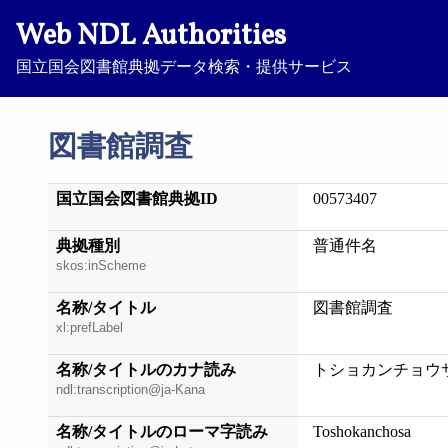
Web NDL Authorities
国立国会図書館典拠データ検索・提供サービス
図書館調査
国立国会図書館典拠ID
00573407
典拠種別
普通件名
skos:inScheme
名称/タイトル
図書館調査
xl:prefLabel
名称/タイトルのカナ読み
トショカンチョウ
ndl:transcription@ja-Kana
名称/タイトルのローマ字読み
Toshokanchosa