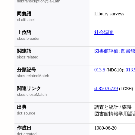
ndl:transcription@ja-Latn
同義語
Library surveys
xl:altLabel
上位語
社会調査
skos:broader
関連語
図書館評価
;
図書
skos:related
分類記号
013.5
;
013.
(NDC10)
skos:relatedMatch
関連リンク
sh85076739
(LCSH)
skos:closeMatch
出典
調査と統計 / 森耕
dct:source
図書館情報学用語
作成日
1980-06-20
dct:created