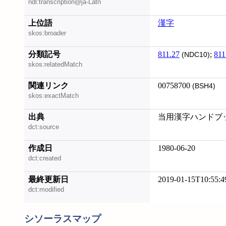
ndl:transcription@ja-Latn
上位語
漢字
skos:broader
分類記号
811.27
;
811
(NDC10)
skos:relatedMatch
関連リンク
00758700
(BSH4)
skos:exactMatch
出典
当用漢字ハンドブック
dct:source
作成日
1980-06-20
dct:created
最終更新日
2019-01-15T10:55:4
dct:modified
シソーラスマップ