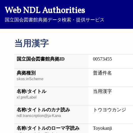
Web NDL Authorities
国立国会図書館典拠データ検索・提供サービス
当用漢字
国立国会図書館典拠ID
00573455
典拠種別
普通件名
skos:inScheme
名称/タイトル
当用漢字
xl:prefLabel
名称/タイトルのカナ読み
トウヨウカンジ
ndl:transcription@ja-Kana
名称/タイトルのローマ字読み
Toyokanji