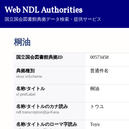
Web NDL Authorities
国立国会図書館典拠データ検索・提供サービス
桐油
国立国会図書館典拠ID
00573458
典拠種別
普通件名
skos:inScheme
名称/タイトル
桐油
xl:prefLabel
名称/タイトルのカナ読み
トウユ
ndl:transcription@ja-Kana
名称/タイトルのローマ字読み
Toyu