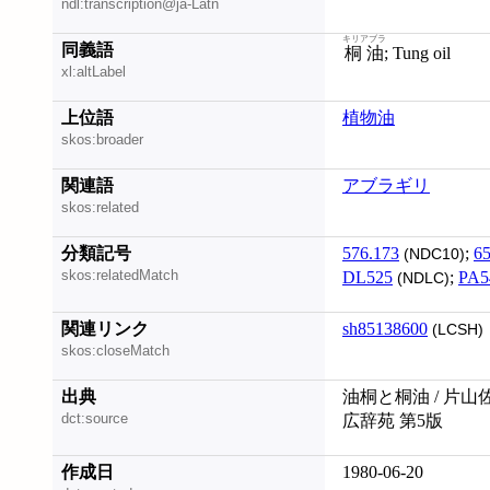
ndl:transcription@ja-Latn
キリアブラ
同義語
桐油
; Tung oil
xl:altLabel
上位語
植物油
skos:broader
関連語
アブラギリ
skos:related
分類記号
576.173
;
65
(NDC10)
skos:relatedMatch
DL525
;
PA5
(NDLC)
関連リンク
sh85138600
(LCSH)
skos:closeMatch
出典
油桐と桐油 / 片山
dct:source
広辞苑 第5版
作成日
1980-06-20