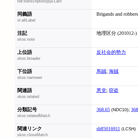
ndl:transcription@ja-Latn
同義語
Brigands and robbers
xl:altLabel
注記
地理区分 (201012-)
skos:note
上位語
反社会的勢力
skos:broader
下位語
馬賊
;
海賊
skos:narrower
関連語
悪党
;
窃盗
skos:related
分類記号
368.65
;
368
(NDC10)
skos:relatedMatch
関連リンク
sh85016911
(LCSH)
skos:closeMatch