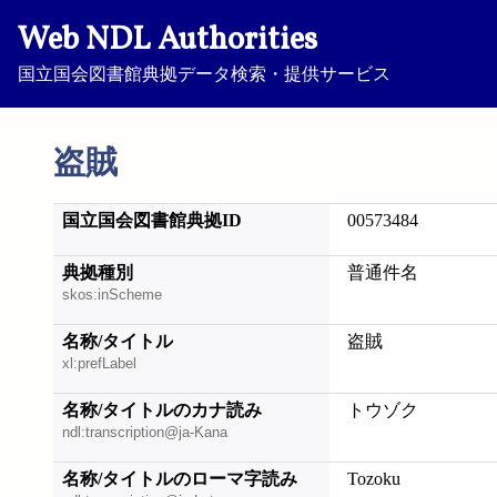
Web NDL Authorities
国立国会図書館典拠データ検索・提供サービス
盗賊
国立国会図書館典拠ID
00573484
典拠種別
普通件名
skos:inScheme
名称/タイトル
盗賊
xl:prefLabel
名称/タイトルのカナ読み
トウゾク
ndl:transcription@ja-Kana
名称/タイトルのローマ字読み
Tozoku