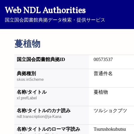
Web NDL Authorities
国立国会図書館典拠データ検索・提供サービス
蔓植物
国立国会図書館典拠ID
00573537
典拠種別
普通件名
skos:inScheme
名称/タイトル
蔓植物
xl:prefLabel
名称/タイトルのカナ読み
ツルショクブツ
ndl:transcription@ja-Kana
名称/タイトルのローマ字読み
Tsurushokubutsu