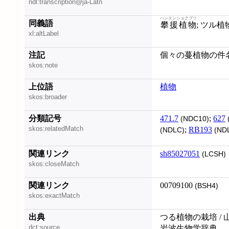
ndl:transcription@ja-Latn
ハンエンショクブツ
同義語
攀援植物
; ツル植
xl:altLabel
注記
個々の蔓植物の件名を
skos:note
上位語
植物
skos:broader
分類記号
471.7
;
627
(NDC10)
skos:relatedMatch
;
RB193
(NDLC)
(ND
関連リンク
sh85027051
(LCSH)
skos:closeMatch
関連リンク
00709100
(BSH4)
skos:exactMatch
出典
つる植物の栽培 / 
dct:source
岩波生物学辞典