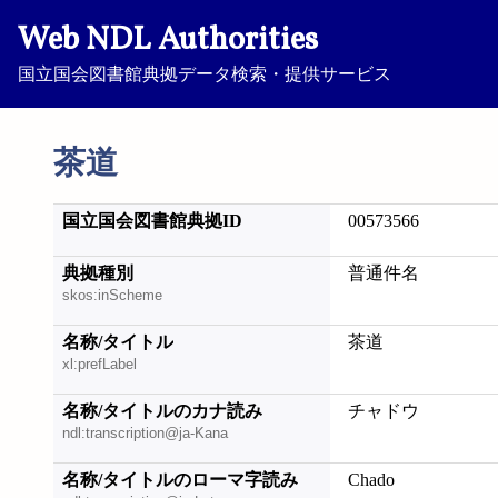
Web NDL Authorities
国立国会図書館典拠データ検索・提供サービス
茶道
国立国会図書館典拠ID
00573566
典拠種別
普通件名
skos:inScheme
名称/タイトル
茶道
xl:prefLabel
名称/タイトルのカナ読み
チャドウ
ndl:transcription@ja-Kana
名称/タイトルのローマ字読み
Chado