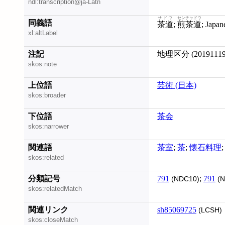
ndl:transcription@ja-Latn
サドウ
センチャドウ
同義語
茶道
;
煎茶道
; Japa
xl:altLabel
注記
地理区分 (201911
skos:note
上位語
芸術 (日本)
skos:broader
下位語
茶会
skos:narrower
関連語
茶室
;
茶
;
懐石料理
skos:related
分類記号
791
;
791
(NDC10)
(N
skos:relatedMatch
関連リンク
sh85069725
(LCSH)
skos:closeMatch