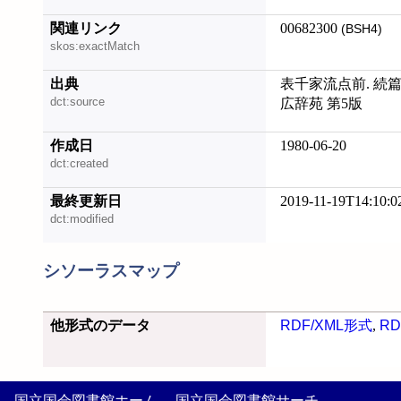
関連リンク
00682300
(BSH4)
skos:exactMatch
出典
表千家流点前. 続篇 
dct:source
広辞苑 第5版
作成日
1980-06-20
dct:created
最終更新日
2019-11-19T14:10:0
dct:modified
シソーラスマップ
他形式のデータ
RDF/XML形式
,
RD
国立国会図書館ホーム
国立国会図書館サーチ