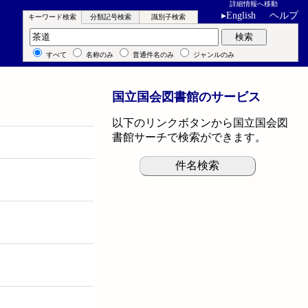
詳細情報へ移動
▸
English
ヘルプ
キーワード検索
分類記号検索
識別子検索
キーワード検索
検索
すべて
名称のみ
普通件名のみ
ジャンルのみ
国立国会図書館のサービス
以下のリンクボタンから国立国会図
書館サーチで検索ができます。
件名検索