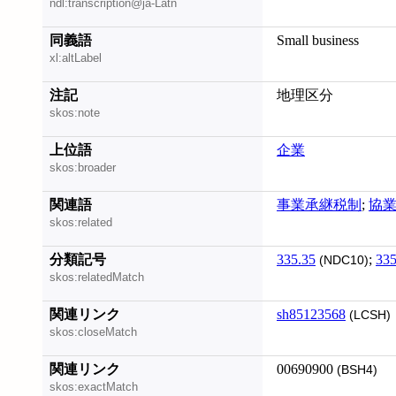
ndl:transcription@ja-Latn
同義語
Small business
xl:altLabel
注記
地理区分
skos:note
上位語
企業
skos:broader
関連語
事業承継税制
;
協
skos:related
分類記号
335.35
;
335
(NDC10)
skos:relatedMatch
関連リンク
sh85123568
(LCSH)
skos:closeMatch
関連リンク
00690900
(BSH4)
skos:exactMatch