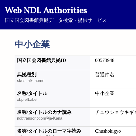
Web NDL Authorities
国立国会図書館典拠データ検索・提供サービス
中小企業
国立国会図書館典拠ID
00573948
典拠種別
普通件名
skos:inScheme
名称/タイトル
中小企業
xl:prefLabel
名称/タイトルのカナ読み
チュウショウキギ
ndl:transcription@ja-Kana
名称/タイトルのローマ字読み
Chushokigyo