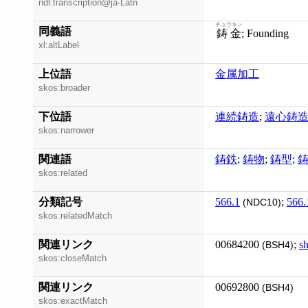
ndl:transcription@ja-Latn
チュウキン
同義語
鋳金
; Founding
xl:altLabel
上位語
金属加工
skos:broader
下位語
連続鋳造
;
遠心鋳
skos:narrower
関連語
鋳鉄
;
鋳物
;
鋳型
;
skos:related
分類記号
566.1
;
566.
(NDC10)
skos:relatedMatch
関連リンク
00684200
;
s
(BSH4)
skos:closeMatch
関連リンク
00692800
(BSH4)
skos:exactMatch