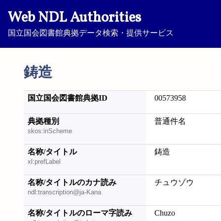
Web NDL Authorities
国立国会図書館典拠データ検索・提供サービス
鋳造
国立国会図書館典拠ID
00573958
典拠種別
普通件名
skos:inScheme
名称/タイトル
鋳造
xl:prefLabel
名称/タイトルのカナ読み
チュウゾウ
ndl:transcription@ja-Kana
名称/タイトルのローマ字読み
Chuzo