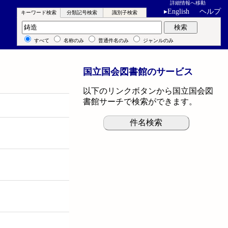
詳細情報へ移動
▸
English
ヘルプ
キーワード検索
分類記号検索
識別子検索
キーワード検索
検索
すべて
名称のみ
普通件名のみ
ジャンルのみ
国立国会図書館のサービス
以下のリンクボタンから国立国会図
書館サーチで検索ができます。
件名検索