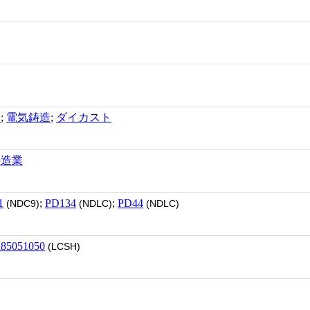
造
;
電気鋳造
;
ダイカスト
鋳造業
1
;
PD134
;
PD44
(NDC9)
(NDLC)
(NDLC)
h85051050
(LCSH)