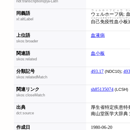
ndl:transcription@ja-Latn
ウェルホーフビョウ
ケ
同義語
ウェルホーフ病
;
ジコメンエキセイケッショウバンゲ
xl:altLabel
自己免疫性血小板
上位語
血液病
skos:broader
関連語
血小板
skos:related
分類記号
493.17
;
493
(NDC10)
skos:relatedMatch
関連リンク
sh85135074
(LCSH)
skos:closeMatch
出典
厚生省特定疾患特発
dct:source
南山堂医学大辞典 
作成日
1980-06-20