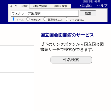
詳細情報へ移動
▸
English
ヘルプ
キーワード検索
分類記号検索
識別子検索
キーワード検索
検索
すべて
名称のみ
普通件名のみ
ジャンルのみ
国立国会図書館のサービス
以下のリンクボタンから国立国会図
書館サーチで検索ができます。
件名検索