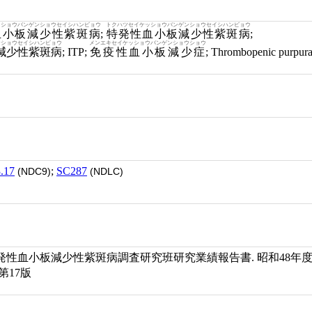
ッショウバンゲンショウセイシハンビョウ
トクハツセイケッショウバンゲンショウセイシハンビョウ
血小板減少性紫斑病
;
特発性血小板減少性紫斑病
;
ンショウセイシハンビョウ
メンエキセイケッショウバンゲンショウショウ
減少性紫斑病
; ITP;
免疫性血小板減少症
; Thrombopenic purpur
.17
;
SC287
(NDC9)
(NDLC)
性血小板減少性紫斑病調査研究班研究業績報告書. 昭和48年
第17版