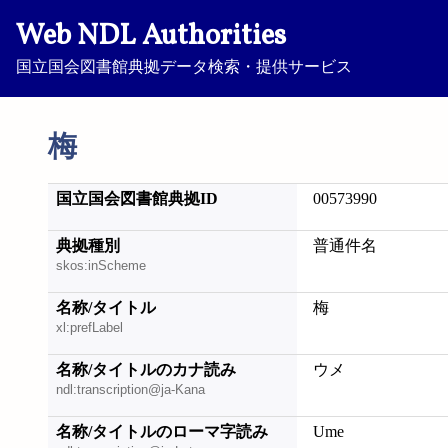
Web NDL Authorities
国立国会図書館典拠データ検索・提供サービス
梅
国立国会図書館典拠ID
00573990
典拠種別
普通件名
skos:inScheme
名称/タイトル
梅
xl:prefLabel
名称/タイトルのカナ読み
ウメ
ndl:transcription@ja-Kana
名称/タイトルのローマ字読み
Ume