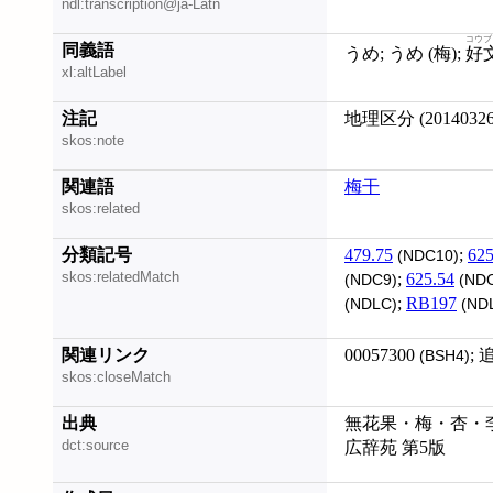
ndl:transcription@ja-Latn
コウブ
同義語
うめ; うめ (梅);
好
xl:altLabel
注記
地理区分 (20140326
skos:note
関連語
梅干
skos:related
分類記号
479.75
;
625
(NDC10)
skos:relatedMatch
;
625.54
(NDC9)
(NDC
;
RB197
(NDLC)
(ND
関連リンク
00057300
; 
(BSH4)
skos:closeMatch
出典
無花果・梅・杏・李編
dct:source
広辞苑 第5版