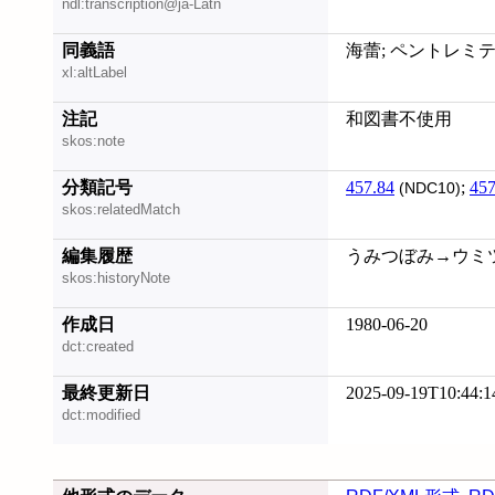
ndl:transcription@ja-Latn
同義語
海蕾; ペントレミ
xl:altLabel
注記
和図書不使用
skos:note
分類記号
457.84
;
457
(NDC10)
skos:relatedMatch
編集履歴
うみつぼみ→ウミツボミ
skos:historyNote
作成日
1980-06-20
dct:created
最終更新日
2025-09-19T10:44:1
dct:modified