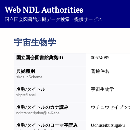
Web NDL Authorities
国立国会図書館典拠データ検索・提供サービス
宇宙生物学
国立国会図書館典拠ID
00574085
典拠種別
普通件名
skos:inScheme
名称/タイトル
宇宙生物学
xl:prefLabel
名称/タイトルのカナ読み
ウチュウセイブツ
ndl:transcription@ja-Kana
名称/タイトルのローマ字読み
Uchuseibutsugaku