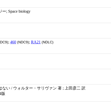
pace biology
;
460
;
RA21
DC9)
(NDC9)
(NDLC)
い / ウォルター・サリヴァン 著 ; 上田彦二 訳
4版