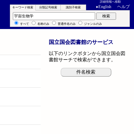
詳細情報へ移動
▸
English
ヘルプ
キーワード検索
分類記号検索
識別子検索
キーワード検索
検索
すべて
名称のみ
普通件名のみ
ジャンルのみ
国立国会図書館のサービス
以下のリンクボタンから国立国会図
書館サーチで検索ができます。
件名検索