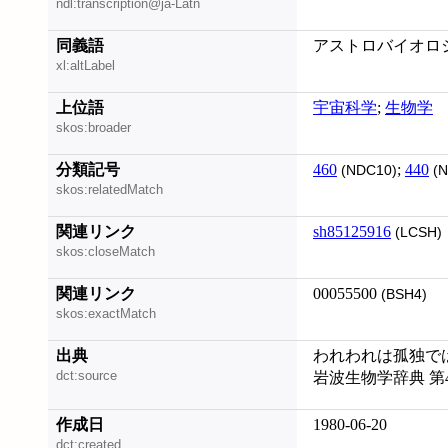
ndl:transcription@ja-Latn
同義語
アストロバイオロジー; S
xl:altLabel
上位語
宇宙科学
;
生物学
skos:broader
分類記号
460
;
440
(NDC10)
(N
skos:relatedMatch
関連リンク
sh85125916
(LCSH)
skos:closeMatch
関連リンク
00055500
(BSH4)
skos:exactMatch
出典
われわれは孤独ではな
dct:source
岩波生物学辞典 第
作成日
1980-06-20
dct:created