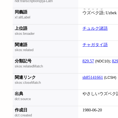
ndl:transcription@ja-Latn
ウズベクゴ
同義語
ウズベク語
; Uzbek
xl:altLabel
上位語
チュルク諸語
skos:broader
関連語
チャガタイ語
skos:related
分類記号
829.57
;
829
(NDC10)
skos:relatedMatch
関連リンク
sh85141661
(LCSH)
skos:closeMatch
出典
やさしいウズベク語 
dct:source
作成日
1980-06-20
dct:created