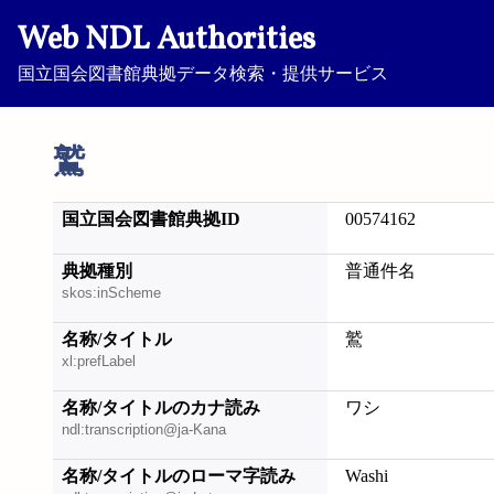
Web NDL Authorities
国立国会図書館典拠データ検索・提供サービス
鷲
国立国会図書館典拠ID
00574162
典拠種別
普通件名
skos:inScheme
名称/タイトル
鷲
xl:prefLabel
名称/タイトルのカナ読み
ワシ
ndl:transcription@ja-Kana
名称/タイトルのローマ字読み
Washi