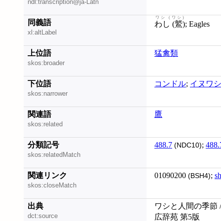
ndl:transcription@ja-Latn
ワシ (ワシ)
同義語
わし (鷲)
; Eagles
xl:altLabel
上位語
猛禽類
skos:broader
下位語
コンドル
;
イヌワ
skos:narrower
関連語
鷹
skos:related
分類記号
488.7
;
488.
(NDC10)
skos:relatedMatch
関連リンク
01090200
;
s
(BSH4)
skos:closeMatch
出典
ワシと人間の季節 /
dct:source
広辞苑 第5版