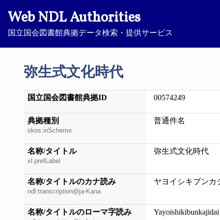
Web NDL Authorities
国立国会図書館典拠データ検索・提供サービス
弥生式文化時代
国立国会図書館典拠ID
00574249
典拠種別
普通件名
skos:inScheme
名称/タイトル
弥生式文化時代
xl:prefLabel
名称/タイトルのカナ読み
ヤヨイシキブンカ
ndl:transcription@ja-Kana
名称/タイトルのローマ字読み
Yayoishikibunkajidai