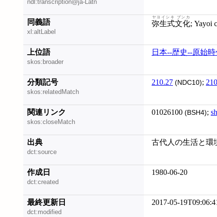
ndl:transcription@ja-Latn
ヤヨイシキ ブンカ
同義語
弥生式文化
; Yayoi 
xl:altLabel
上位語
日本--歴史--原始
skos:broader
分類記号
210.27
;
210
(NDC10)
skos:relatedMatch
関連リンク
01026100
;
s
(BSH4)
skos:closeMatch
出典
古代人の生活と環境 
dct:source
作成日
1980-06-20
dct:created
最終更新日
2017-05-19T09:06:4
dct:modified